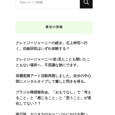
に
か
お
最近の投稿
探
し
で
クレイジージャーニーの続き。石上神宮へ行
く。伏線回収はいずれ体験する？
す
か
クレイジージャーニー(笑)見たことも聞いたこ
?
ともない場所へ、不思議な旅にでます。
深層意識アート活動再開しました。自分の中心
部にメンタルタイブして癒しと閃きを得る。
ブラジル帰国報告会。「おもてなし」で「考え
ること」と「感じること」と「思うこと」が退
化してない？？
後日談。カリオカのカーニバルにかける想い。