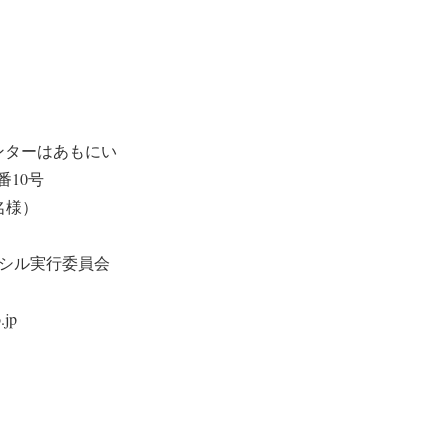
ンターはあもにい
番10号
名様）
ドラシル実行委員会
.jp