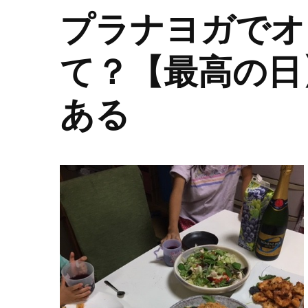
プラナヨガでオ
て？【最高の日
ある