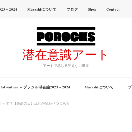
023～2024
Masashiについて
ブログ
Shop
Contact
潜在意識アート
アートで感じる見えない世界
time Adventure ～ブラジル滞在編2023～2024
Masashiについて
ブ
たって？【最高の日】流れが変わりつつある