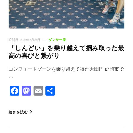
ダンサー業
公開日:
2023年7月25日
「しんどい」を乗り越えて掴み取った最
高の喜びと繋がり
コンフォートゾーンを乗り超えて得た大団円 延岡市で
…
Facebook
Mastodon
Email
共
有
続きを読む