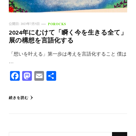
POROCKS
公開日:
2023年7月5日
2024年にむけて「瞬く今を生きる全て」
展の構想を言語化する
「想いを叶える」第一歩は考えを言語化すること 僕は
…
Facebook
Mastodon
Email
共
有
続きを読む
な