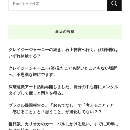
に
か
お
最近の投稿
探
し
で
クレイジージャーニーの続き。石上神宮へ行く。伏線回収は
いずれ体験する？
す
か
クレイジージャーニー(笑)見たことも聞いたこともない場所
?
へ、不思議な旅にでます。
深層意識アート活動再開しました。自分の中心部にメンタル
タイブして癒しと閃きを得る。
ブラジル帰国報告会。「おもてなし」で「考えること」と
「感じること」と「思うこと」が退化してない？？
後日談。カリオカのカーニバルにかける想い。すでに来年に