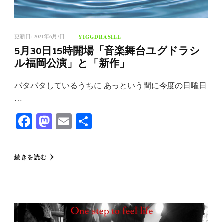
YIGGDRASILL
更新日:
2021年6月7日
5月30日15時開場「音楽舞台ユグドラシ
ル福岡公演」と「新作」
バタバタしているうちに あっという間に今度の日曜日
…
Facebook
Mastodon
Email
共
有
続きを読む