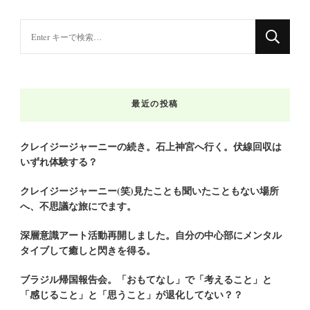
な
に
か
お
最近の投稿
探
し
で
クレイジージャーニーの続き。石上神宮へ行く。伏線回収は
いずれ体験する？
す
か
クレイジージャーニー(笑)見たことも聞いたこともない場所
?
へ、不思議な旅にでます。
深層意識アート活動再開しました。自分の中心部にメンタル
タイブして癒しと閃きを得る。
ブラジル帰国報告会。「おもてなし」で「考えること」と
「感じること」と「思うこと」が退化してない？？