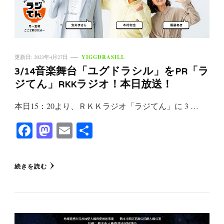
YIGGDRASILL
更新日:
2023年4月27日
3/14音楽舞台「ユグドラシル」をPR「ラ
ジてん」RKKラジオ！本日放送！
本日15：20より、ＲＫＫラジオ「ラジてん」に 3 …
Facebook
Mastodon
Email
共
有
続きを読む