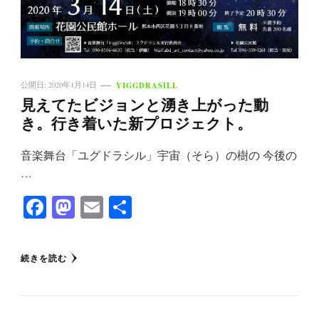
YIGGDRASILL
公開日:
2020年1月14日
見えてたビジョンと湧き上がった動
き。行き着いた新プロジェクト。
音楽舞台「ユグドラシル」宇宙（そら）の樹の 今後の
…
Facebook
Mastodon
Email
共
有
続きを読む