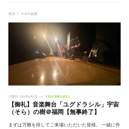
表示: 1 - 8 of 8 結果
YIGGDRASILL
公開日:
2021年6月4日
【御礼】音楽舞台「ユグドラシル」宇宙
（そら）の樹＠福岡【無事終了】
まずは万難を排してご来場いただいた皆様。 一緒に作