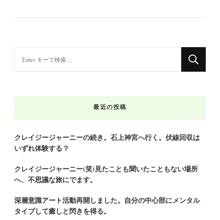
な
に
か
お
最近の投稿
探
し
で
クレイジージャーニーの続き。石上神宮へ行く。伏線回収は
いずれ体験する？
す
か
クレイジージャーニー(笑)見たことも聞いたこともない場所
?
へ、不思議な旅にでます。
深層意識アート活動再開しました。自分の中心部にメンタル
タイブして癒しと閃きを得る。