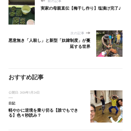
前の記事
実家の母親直伝【梅干し作り】塩漬け完了♪
次の記事
悪意無き「人殺し」と新型「奴隷制度」が蔓
延する世界
おすすめ記事
公開日:
2020年3月24日
日記
軽やかに逆境を乗り切る【誰でもでき
る】色々秒読み？