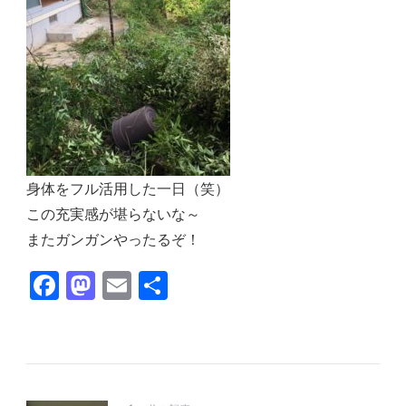
身体をフル活用した一日（笑）
この充実感が堪らないな～
またガンガンやったるぞ！
Facebook
Mastodon
Email
共
有