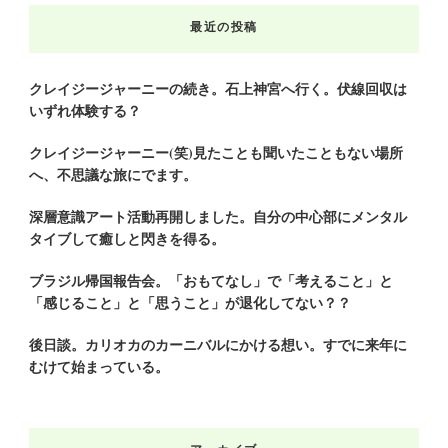
お
最近の投稿
探
し
で
クレイジージャーニーの続き。石上神宮へ行く。伏線回収は
いずれ体験する？
す
か
クレイジージャーニー(笑)見たことも聞いたこともない場所
?
へ、不思議な旅にでます。
深層意識アート活動再開しました。自分の中心部にメンタル
タイブして癒しと閃きを得る。
ブラジル帰国報告会。「おもてなし」で「考えること」と
「感じること」と「思うこと」が退化してない？？
後日談。カリオカのカーニバルにかける想い。すでに来年に
むけて始まっている。