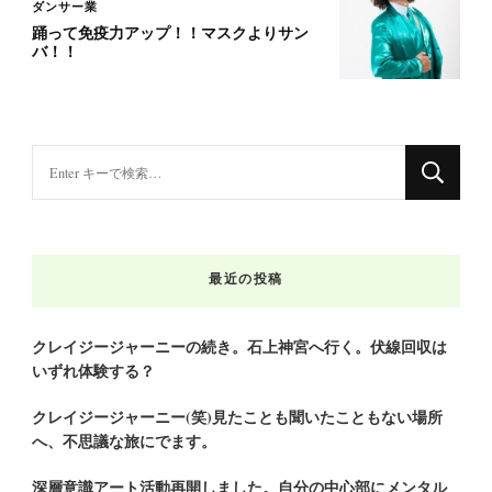
ダンサー業
踊って免疫力アップ！！マスクよりサン
バ！！
な
に
か
お
最近の投稿
探
し
で
クレイジージャーニーの続き。石上神宮へ行く。伏線回収は
いずれ体験する？
す
か
クレイジージャーニー(笑)見たことも聞いたこともない場所
?
へ、不思議な旅にでます。
深層意識アート活動再開しました。自分の中心部にメンタル