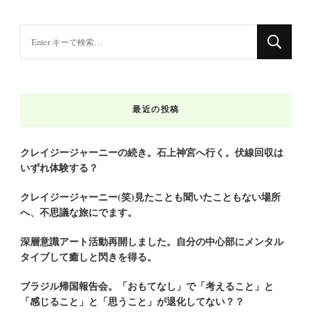
な
に
か
お
最近の投稿
探
し
で
クレイジージャーニーの続き。石上神宮へ行く。伏線回収は
いずれ体験する？
す
か
クレイジージャーニー(笑)見たことも聞いたこともない場所
?
へ、不思議な旅にでます。
深層意識アート活動再開しました。自分の中心部にメンタル
タイブして癒しと閃きを得る。
ブラジル帰国報告会。「おもてなし」で「考えること」と
「感じること」と「思うこと」が退化してない？？